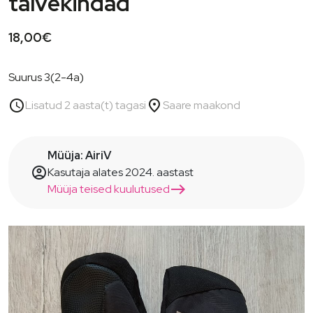
talvekindad
18,00€
Suurus 3(2-4a)
schedule
place
Lisatud 2 aasta(t) tagasi
Saare maakond
Müüja: AiriV
account_circle
Kasutaja alates 2024. aastast
east
Müüja teised kuulutused