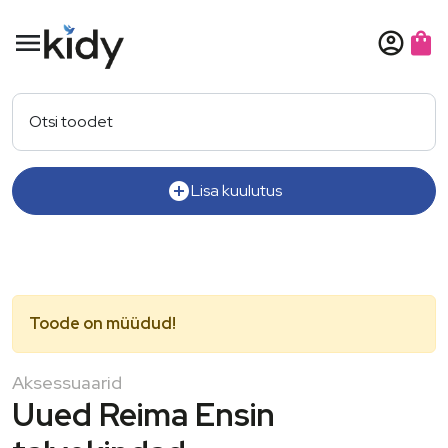
menu
account_circle
shopping_bag
Otsi toodet
add_circle
Lisa kuulutus
Toode on müüdud!
Aksessuaarid
Uued Reima Ensin