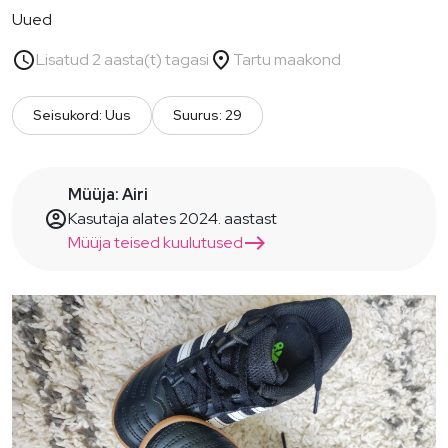
Uued
schedule
place
Lisatud 2 aasta(t) tagasi
Tartu maakond
Seisukord: Uus
Suurus: 29
Müüja: Airi
account_circle
Kasutaja alates 2024. aastast
east
Müüja teised kuulutused