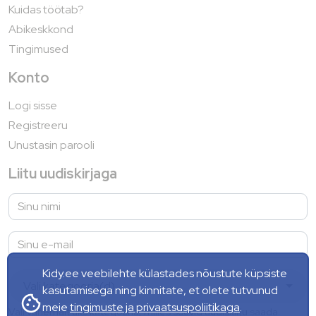
Kuidas töötab?
Abikeskkond
Tingimused
Konto
Logi sisse
Registreeru
Unustasin parooli
Liitu uudiskirjaga
Kidy.ee veebilehte külastades nõustute küpsiste
Vali kategooria(d)
kasutamisega ning kinnitate, et olete tutvunud
cookie
meie
tingimuste ja privaatsuspoliitikaga
.
Vali vähemalt üks kategooria, milles soovid uudiskirju saada.